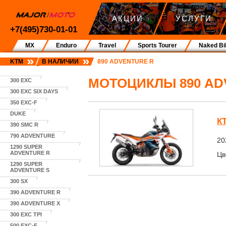
АКЦИИ
УСЛУГИ
+7(495)730-01-01
MX
Enduro
Travel
Sports Tourer
Naked Bi
KTM
В НАЛИЧИИ
890 ADVENTURE R
МОТОЦИКЛЫ 890 AD
300 EXC
300 EXC SIX DAYS
350 EXC-F
DUKE
К
390 SMC R
790 ADVENTURE
20
1290 SUPER
ADVENTURE R
Цв
1290 SUPER
ADVENTURE S
300 SX
390 ADVENTURE R
390 ADVENTURE X
300 EXC TPI
500 EXC-F