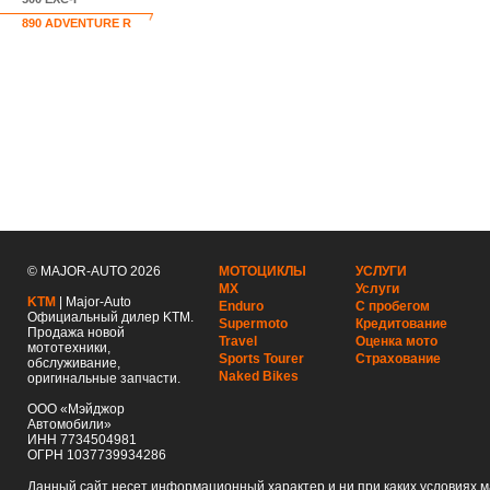
890 ADVENTURE R
© MAJOR-AUTO 2026
МОТОЦИКЛЫ
УСЛУГИ
MX
Услуги
KTM
| Major-Auto
Enduro
С пробегом
Официальный дилер KTM.
Supermoto
Кредитование
Продажа новой
Travel
Оценка мото
мототехники,
Sports Tourer
Страхование
обслуживание,
Naked Bikes
оригинальные запчасти.
ООО «Мэйджор
Автомобили»
ИНН 7734504981
ОГРН 1037739934286
Данный сайт несет информационный характер и ни при каких условиях 