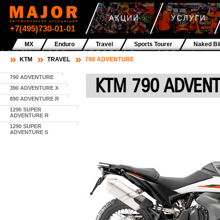
АКЦИИ
УСЛУГИ
+7(495)730-01-01
MX
Enduro
Travel
Sports Tourer
Naked Bi
KTM
TRAVEL
790 ADVENTURE
KTM 790 ADVEN
790 ADVENTURE
390 ADVENTURE X
890 ADVENTURE R
1290 SUPER
ADVENTURE R
1290 SUPER
ADVENTURE S