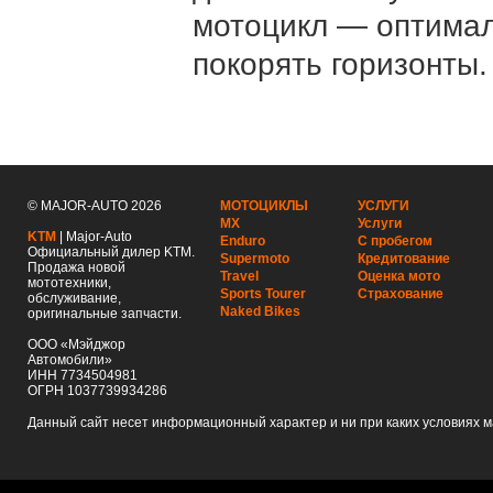
мотоцикл — оптимал
покорять горизонты.
© MAJOR-AUTO 2026
МОТОЦИКЛЫ
УСЛУГИ
MX
Услуги
KTM
| Major-Auto
Enduro
С пробегом
Официальный дилер KTM.
Supermoto
Кредитование
Продажа новой
Travel
Оценка мото
мототехники,
Sports Tourer
Страхование
обслуживание,
Naked Bikes
оригинальные запчасти.
ООО «Мэйджор
Автомобили»
ИНН 7734504981
ОГРН 1037739934286
Данный сайт несет информационный характер и ни при каких условиях 